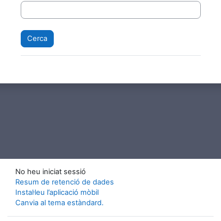
No heu iniciat sessió
Resum de retenció de dades
Instal·leu l’aplicació mòbil
Canvia al tema estàndard.